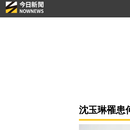
沈玉琳罹患