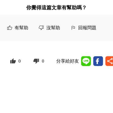
你覺得這篇文章有幫助嗎？
有幫助
沒幫助
回報問題
0
0
分享給好友