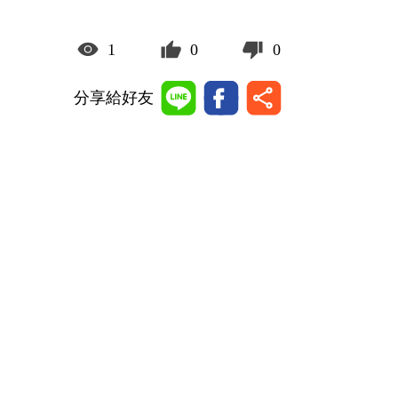
1
0
0
分享給好友