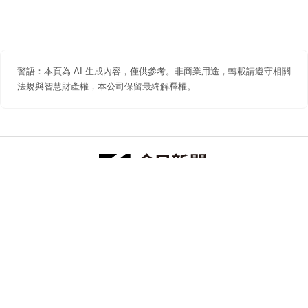
警語：本頁為 AI 生成內容，僅供參考。非商業用途，轉載請遵守相關
法規與智慧財產權，本公司保留最終解釋權。
防詐聲明
著作權聲明
免責聲明
關於我們
隱私權聲明
合作提案
追蹤 NOWNEWS 今日新聞