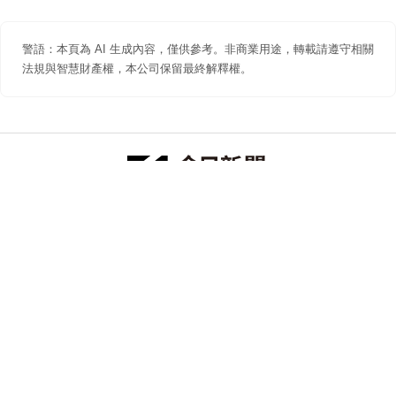
警語：本頁為 AI 生成內容，僅供參考。非商業用途，轉載請遵守相關
法規與智慧財產權，本公司保留最終解釋權。
防詐聲明
著作權聲明
免責聲明
關於我們
隱私權聲明
合作提案
追蹤 NOWNEWS 今日新聞