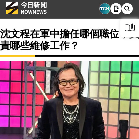
沈文程在軍中擔任哪個職位，負
責哪些維修工作？