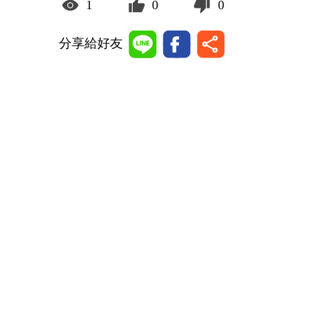
1
0
0
分享給好友