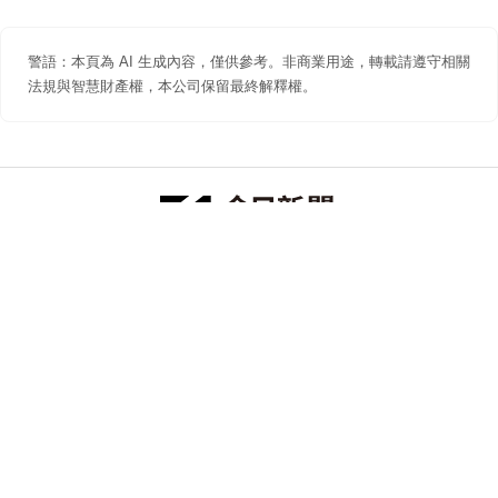
警語：本頁為 AI 生成內容，僅供參考。非商業用途，轉載請遵守相關
法規與智慧財產權，本公司保留最終解釋權。
防詐聲明
著作權聲明
免責聲明
關於我們
隱私權聲明
合作提案
追蹤 NOWNEWS 今日新聞