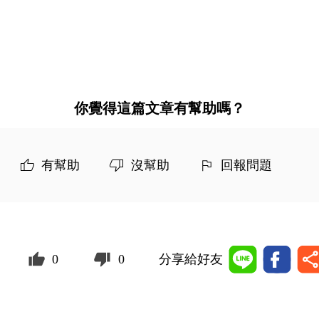
你覺得這篇文章有幫助嗎？
有幫助
沒幫助
回報問題
0
0
分享給好友