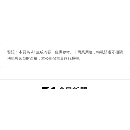
警語：本頁為 AI 生成內容，僅供參考。非商業用途，轉載請遵守相關
法規與智慧財產權，本公司保留最終解釋權。
防詐聲明
著作權聲明
免責聲明
關於我們
隱私權聲明
合作提案
追蹤 NOWNEWS 今日新聞