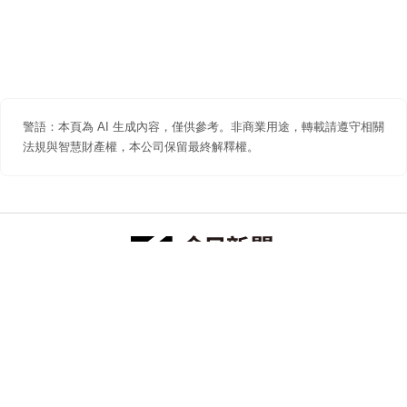
警語：本頁為 AI 生成內容，僅供參考。非商業用途，轉載請遵守相關
法規與智慧財產權，本公司保留最終解釋權。
防詐聲明
著作權聲明
免責聲明
關於我們
隱私權聲明
合作提案
追蹤 NOWNEWS 今日新聞