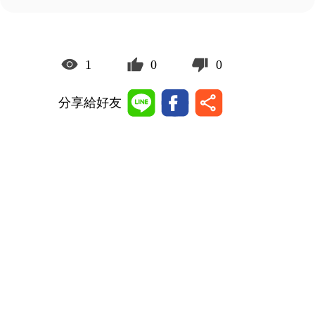
1
0
0
分享給好友