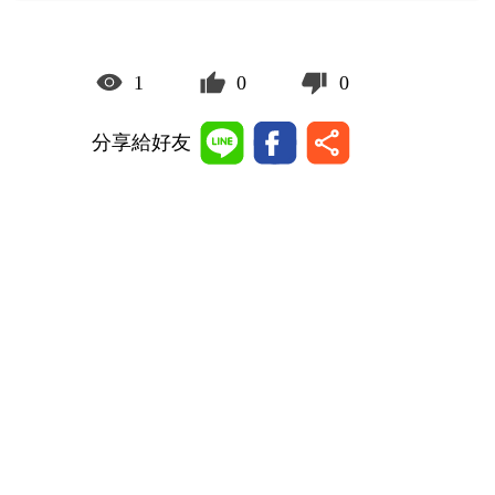
1
0
0
分享給好友