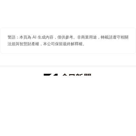
警語：本頁為 AI 生成內容，僅供參考。非商業用途，轉載請遵守相關
法規與智慧財產權，本公司保留最終解釋權。
防詐聲明
著作權聲明
免責聲明
關於我們
隱私權聲明
合作提案
追蹤 NOWNEWS 今日新聞