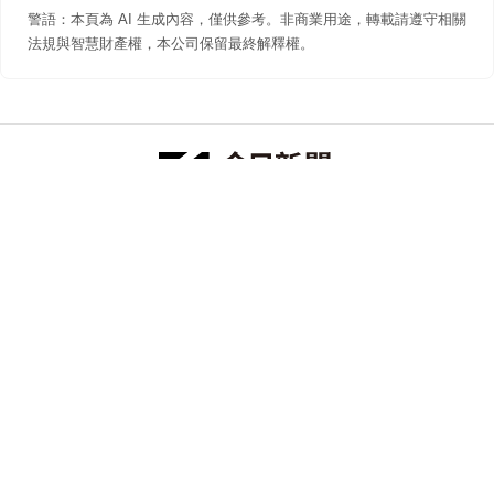
警語：本頁為 AI 生成內容，僅供參考。非商業用途，轉載請遵守相關
法規與智慧財產權，本公司保留最終解釋權。
防詐聲明
著作權聲明
免責聲明
關於我們
隱私權聲明
合作提案
追蹤 NOWNEWS 今日新聞
© 今日傳媒(股)公司版權所有，非經授權，不許轉載本網站內容 ©