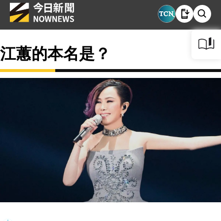
江蕙的本名是？