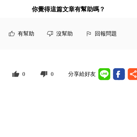
你覺得這篇文章有幫助嗎？
有幫助
沒幫助
回報問題
0
0
分享給好友