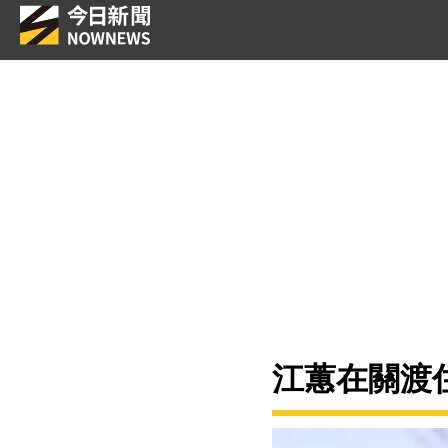
江蕙在關渡