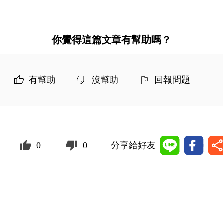
你覺得這篇文章有幫助嗎？
有幫助
沒幫助
回報問題
0
0
分享給好友