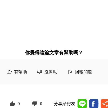
你覺得這篇文章有幫助嗎？
有幫助
沒幫助
回報問題
0
0
分享給好友