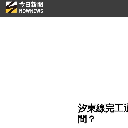
汐東線完工
間？