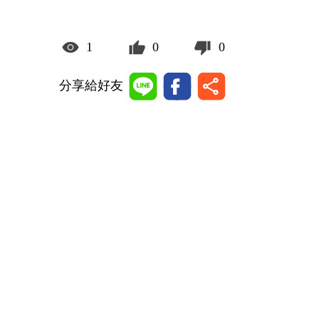
1
0
0
分享給好友