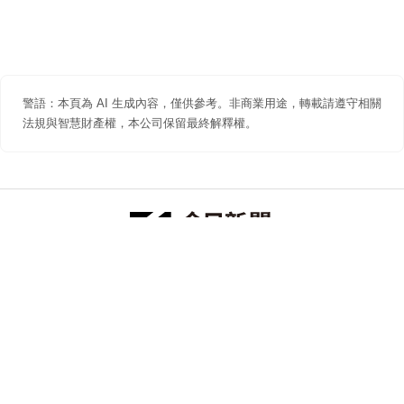
警語：本頁為 AI 生成內容，僅供參考。非商業用途，轉載請遵守相關
法規與智慧財產權，本公司保留最終解釋權。
防詐聲明
著作權聲明
免責聲明
關於我們
隱私權聲明
合作提案
追蹤 NOWNEWS 今日新聞