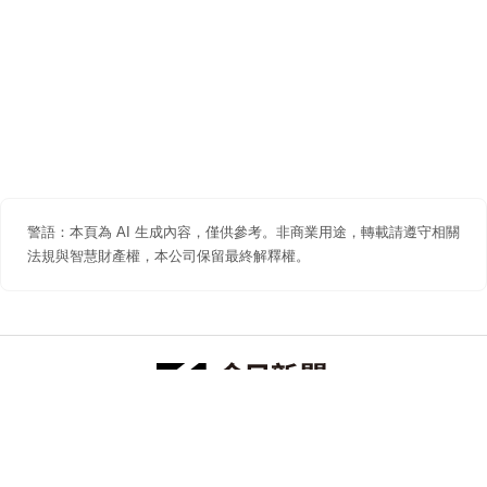
警語：本頁為 AI 生成內容，僅供參考。非商業用途，轉載請遵守相關
法規與智慧財產權，本公司保留最終解釋權。
防詐聲明
著作權聲明
免責聲明
關於我們
隱私權聲明
合作提案