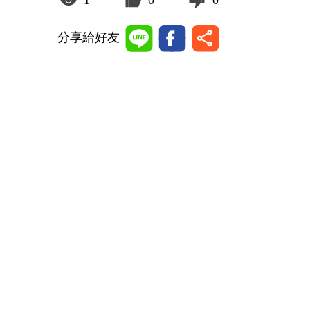
1
0
0
分享給好友