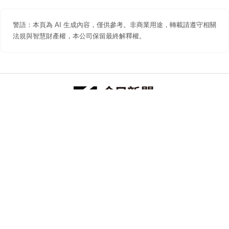
警語：本頁為 AI 生成內容，僅供參考。非商業用途，轉載請遵守相關
法規與智慧財產權，本公司保留最終解釋權。
防詐聲明
著作權聲明
免責聲明
關於我們
隱私權聲明
合作提案
追蹤 NOWNEWS 今日新聞