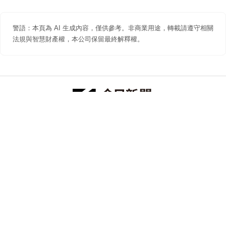
警語：本頁為 AI 生成內容，僅供參考。非商業用途，轉載請遵守相關
法規與智慧財產權，本公司保留最終解釋權。
防詐聲明
著作權聲明
免責聲明
關於我們
隱私權聲明
合作提案
追蹤 NOWNEWS 今日新聞