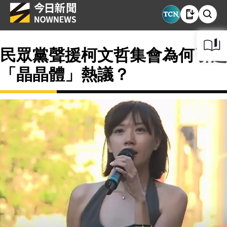
民眾黨聲援柯文哲集會為何引起
「晶晶體」熱議？