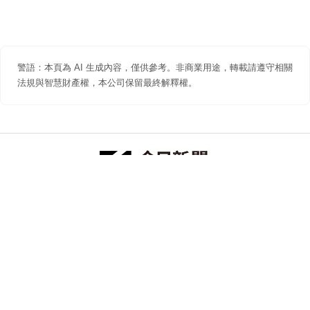
警語：本頁為 AI 生成內容，僅供參考。非商業用途，轉載請遵守相關
法規與智慧財產權，本公司保留最終解釋權。
防詐聲明
著作權聲明
免責聲明
關於我們
隱私權聲明
合作提案
追蹤 NOWNEWS 今日新聞