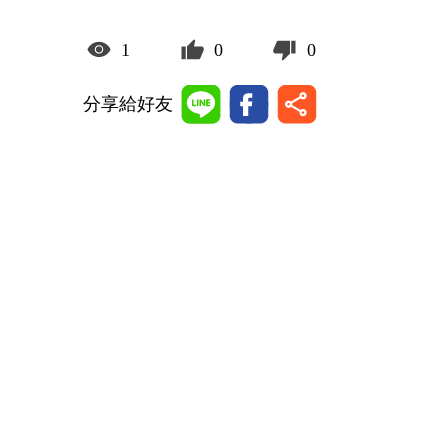
1
0
0
分享給好友