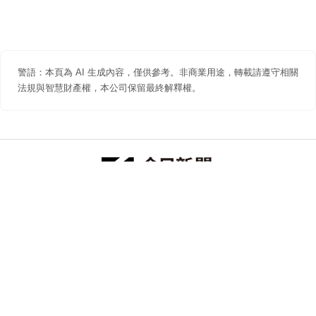
警語：本頁為 AI 生成內容，僅供參考。非商業用途，轉載請遵守相關
法規與智慧財產權，本公司保留最終解釋權。
防詐聲明
著作權聲明
免責聲明
關於我們
隱私權聲明
合作提案
追蹤 NOWNEWS 今日新聞