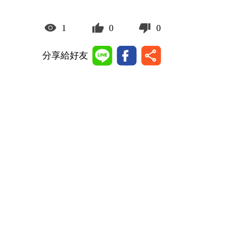
1
0
0
分享給好友