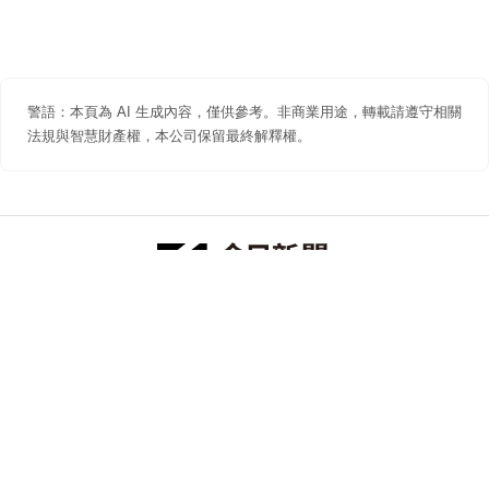
警語：本頁為 AI 生成內容，僅供參考。非商業用途，轉載請遵守相關
法規與智慧財產權，本公司保留最終解釋權。
防詐聲明
著作權聲明
免責聲明
關於我們
隱私權聲明
合作提案
追蹤 NOWNEWS 今日新聞