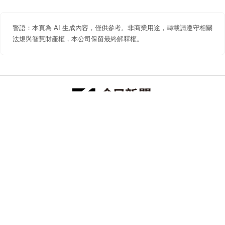
警語：本頁為 AI 生成內容，僅供參考。非商業用途，轉載請遵守相關
法規與智慧財產權，本公司保留最終解釋權。
防詐聲明
著作權聲明
免責聲明
關於我們
隱私權聲明
合作提案
追蹤 NOWNEWS 今日新聞