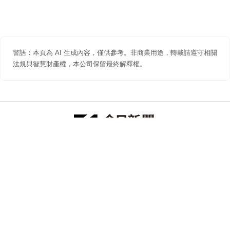
警語：本頁為 AI 生成內容，僅供參考。非商業用途，轉載請遵守相關
法規與智慧財產權，本公司保留最終解釋權。
防詐聲明
著作權聲明
免責聲明
關於我們
隱私權聲明
合作提案
追蹤 NOWNEWS 今日新聞