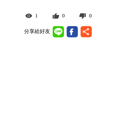
1
0
0
分享給好友