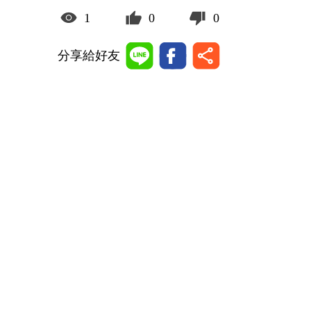
1
0
0
分享給好友