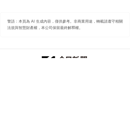
警語：本頁為 AI 生成內容，僅供參考。非商業用途，轉載請遵守相關
法規與智慧財產權，本公司保留最終解釋權。
防詐聲明
著作權聲明
免責聲明
關於我們
隱私權聲明
合作提案
追蹤 NOWNEWS 今日新聞