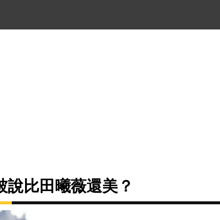
被說比田曦薇還美？