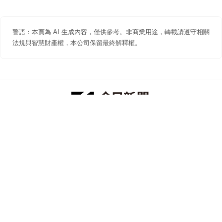
警語：本頁為 AI 生成內容，僅供參考。非商業用途，轉載請遵守相關
法規與智慧財產權，本公司保留最終解釋權。
防詐聲明
著作權聲明
免責聲明
關於我們
隱私權聲明
合作提案
追蹤 NOWNEWS 今日新聞