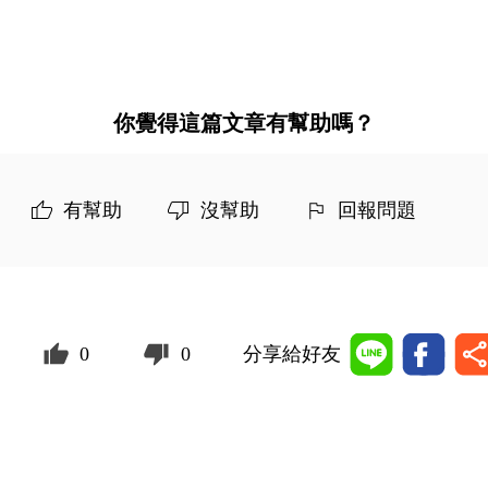
你覺得這篇文章有幫助嗎？
有幫助
沒幫助
回報問題
0
0
分享給好友