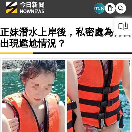
正妹潛水上岸後，私密處為何會
出現尷尬情況？