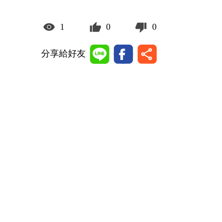
1
0
0
分享給好友