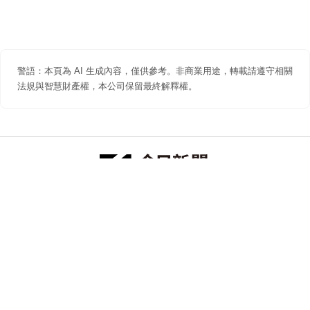
警語：本頁為 AI 生成內容，僅供參考。非商業用途，轉載請遵守相關
法規與智慧財產權，本公司保留最終解釋權。
防詐聲明
著作權聲明
免責聲明
關於我們
隱私權聲明
合作提案
追蹤 NOWNEWS 今日新聞