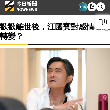
歡歡離世後，江國賓對感情心態
轉變？