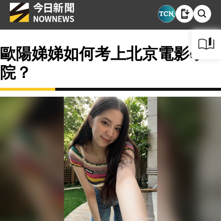
歐陽娣娣如何考上北京電影學
院？