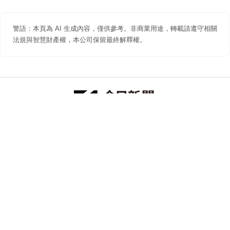
警語：本頁為 AI 生成內容，僅供參考。非商業用途，轉載請遵守相關
法規與智慧財產權，本公司保留最終解釋權。
防詐聲明
著作權聲明
免責聲明
關於我們
隱私權聲明
合作提案
追蹤 NOWNEWS 今日新聞