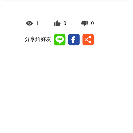
1
0
0
分享給好友