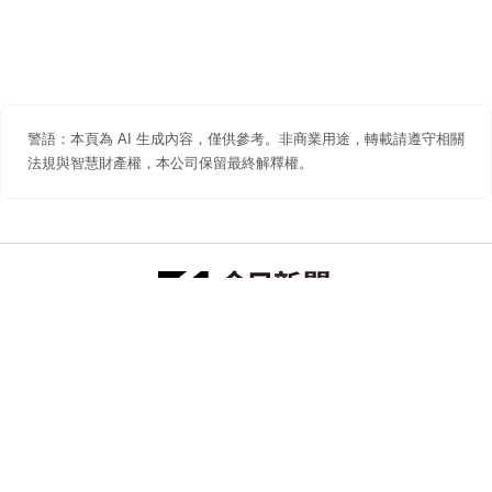
警語：本頁為 AI 生成內容，僅供參考。非商業用途，轉載請遵守相關
法規與智慧財產權，本公司保留最終解釋權。
防詐聲明
著作權聲明
免責聲明
關於我們
隱私權聲明
合作提案
追蹤 NOWNEWS 今日新聞