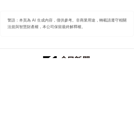
警語：本頁為 AI 生成內容，僅供參考。非商業用途，轉載請遵守相關
法規與智慧財產權，本公司保留最終解釋權。
防詐聲明
著作權聲明
免責聲明
關於我們
隱私權聲明
合作提案
追蹤 NOWNEWS 今日新聞