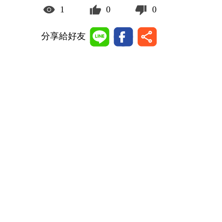
1
0
0
分享給好友