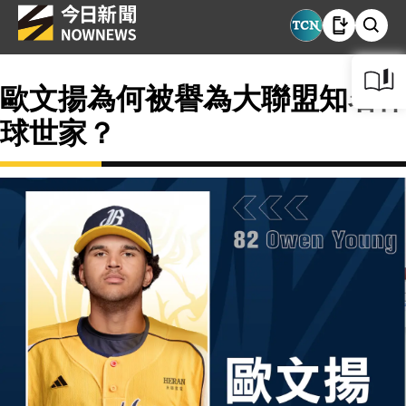
歐文揚為何被譽為大聯盟知名棒
球世家？