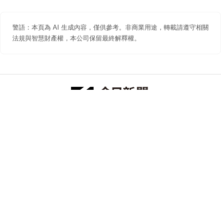
警語：本頁為 AI 生成內容，僅供參考。非商業用途，轉載請遵守相關
法規與智慧財產權，本公司保留最終解釋權。
防詐聲明
著作權聲明
免責聲明
關於我們
隱私權聲明
合作提案
追蹤 NOWNEWS 今日新聞