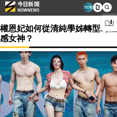
權恩妃如何從清純學姊轉型為性
感女神？