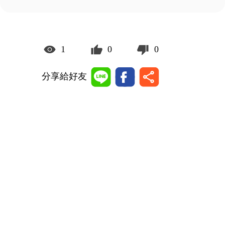
1
0
0
分享給好友