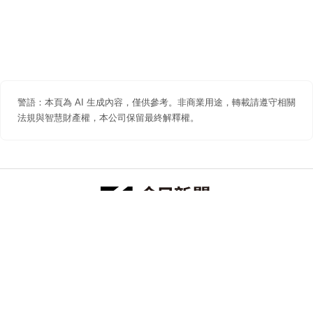
警語：本頁為 AI 生成內容，僅供參考。非商業用途，轉載請遵守相關
法規與智慧財產權，本公司保留最終解釋權。
防詐聲明
著作權聲明
免責聲明
關於我們
隱私權聲明
合作提案
追蹤 NOWNEWS 今日新聞