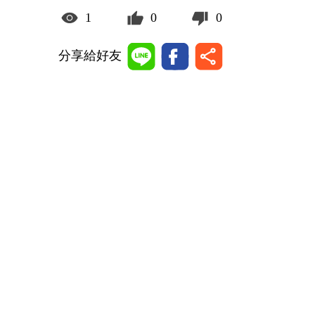
1
0
0
分享給好友