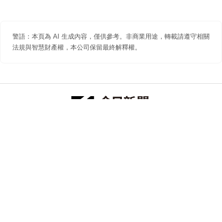
警語：本頁為 AI 生成內容，僅供參考。非商業用途，轉載請遵守相關
法規與智慧財產權，本公司保留最終解釋權。
防詐聲明
著作權聲明
免責聲明
關於我們
隱私權聲明
合作提案
追蹤 NOWNEWS 今日新聞