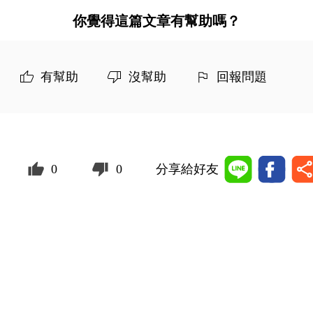
你覺得這篇文章有幫助嗎？
有幫助
沒幫助
回報問題
0
0
分享給好友