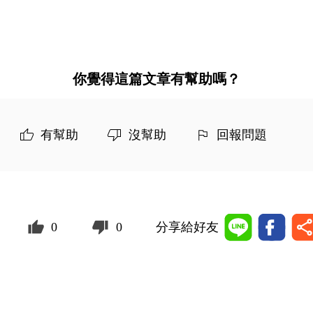
你覺得這篇文章有幫助嗎？
有幫助
沒幫助
回報問題
0
0
分享給好友