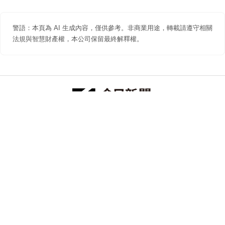
警語：本頁為 AI 生成內容，僅供參考。非商業用途，轉載請遵守相關
法規與智慧財產權，本公司保留最終解釋權。
防詐聲明
著作權聲明
免責聲明
關於我們
隱私權聲明
合作提案
追蹤 NOWNEWS 今日新聞