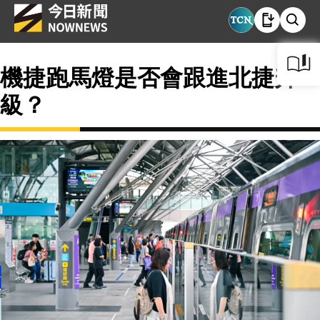
機捷跑馬燈是否會跟進北捷升
級？