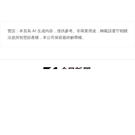
警語：本頁為 AI 生成內容，僅供參考。非商業用途，轉載請遵守相關
法規與智慧財產權，本公司保留最終解釋權。
防詐聲明
著作權聲明
免責聲明
關於我們
隱私權聲明
合作提案
追蹤 NOWNEWS 今日新聞