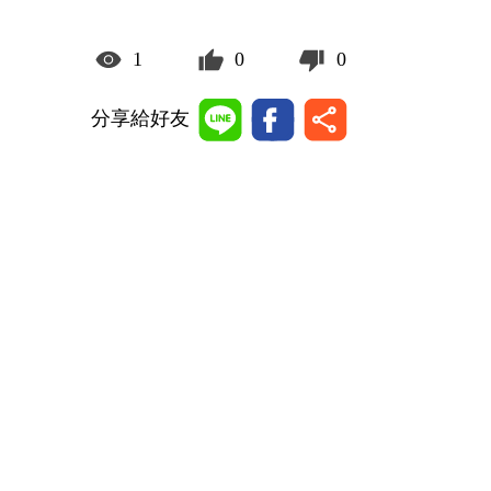
1
0
0
分享給好友