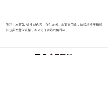
警語：本頁為 AI 生成內容，僅供參考。非商業用途，轉載請遵守相關
法規與智慧財產權，本公司保留最終解釋權。
防詐聲明
著作權聲明
免責聲明
關於我們
隱私權聲明
合作提案
追蹤 NOWNEWS 今日新聞