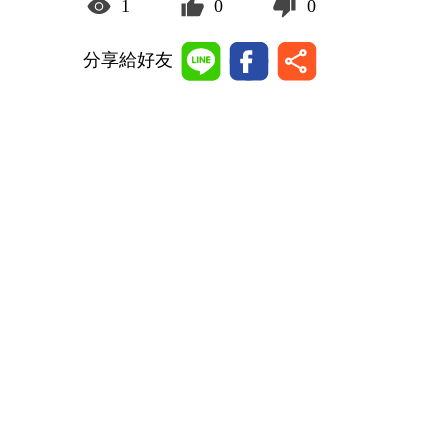
1
0
0
分享給好友