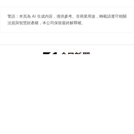
警語：本頁為 AI 生成內容，僅供參考。非商業用途，轉載請遵守相關
法規與智慧財產權，本公司保留最終解釋權。
防詐聲明
著作權聲明
免責聲明
關於我們
隱私權聲明
合作提案
追蹤 NOWNEWS 今日新聞