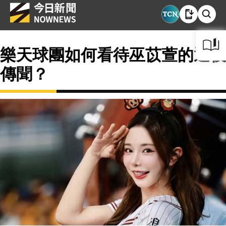
樂天球團如何看待巫苡萱的退役
傳聞？