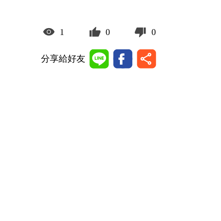
1
0
0
分享給好友