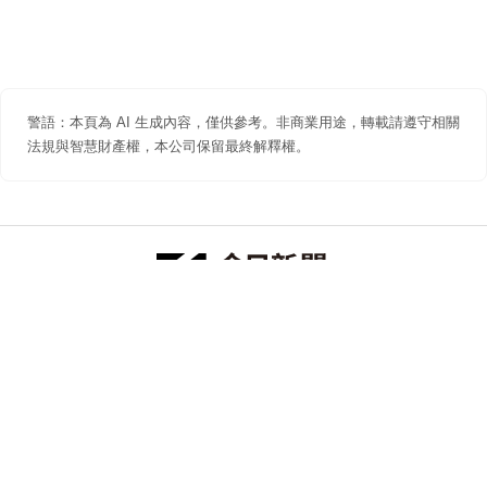
警語：本頁為 AI 生成內容，僅供參考。非商業用途，轉載請遵守相關
法規與智慧財產權，本公司保留最終解釋權。
防詐聲明
著作權聲明
免責聲明
關於我們
隱私權聲明
合作提案
追蹤 NOWNEWS 今日新聞