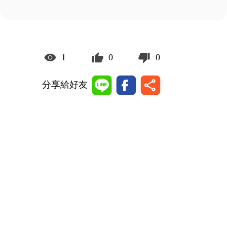
1
0
0
分享給好友