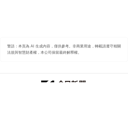
警語：本頁為 AI 生成內容，僅供參考。非商業用途，轉載請遵守相關
法規與智慧財產權，本公司保留最終解釋權。
防詐聲明
著作權聲明
免責聲明
關於我們
隱私權聲明
合作提案
追蹤 NOWNEWS 今日新聞