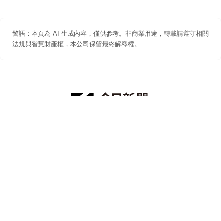
警語：本頁為 AI 生成內容，僅供參考。非商業用途，轉載請遵守相關
法規與智慧財產權，本公司保留最終解釋權。
防詐聲明
著作權聲明
免責聲明
關於我們
隱私權聲明
合作提案
追蹤 NOWNEWS 今日新聞