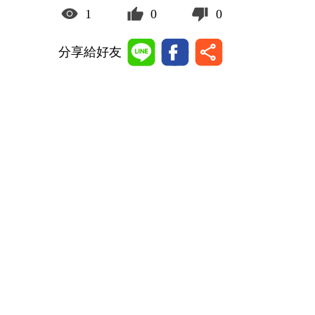
1
0
0
分享給好友