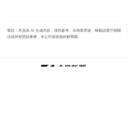
警語：本頁為 AI 生成內容，僅供參考。非商業用途，轉載請遵守相關
法規與智慧財產權，本公司保留最終解釋權。
防詐聲明
著作權聲明
免責聲明
關於我們
隱私權聲明
合作提案
追蹤 NOWNEWS 今日新聞