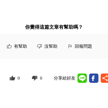
你覺得這篇文章有幫助嗎？
有幫助
沒幫助
回報問題
0
0
分享給好友