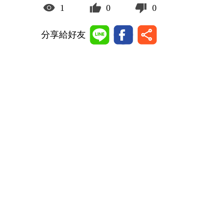
1
0
0
分享給好友