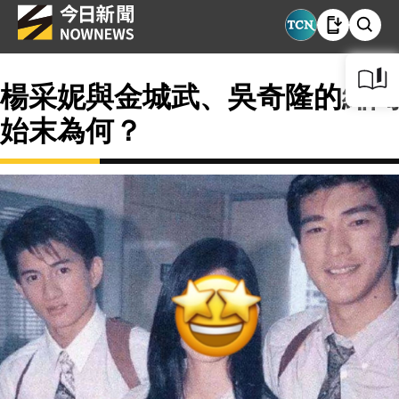
楊采妮與金城武、吳奇隆的緋聞
始末為何？