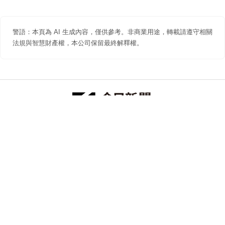
警語：本頁為 AI 生成內容，僅供參考。非商業用途，轉載請遵守相關
法規與智慧財產權，本公司保留最終解釋權。
防詐聲明
著作權聲明
免責聲明
關於我們
隱私權聲明
合作提案
追蹤 NOWNEWS 今日新聞