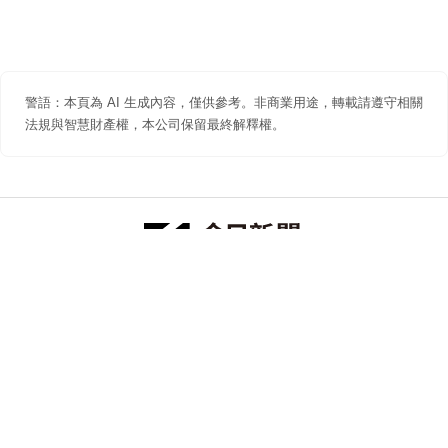
警語：本頁為 AI 生成內容，僅供參考。非商業用途，轉載請遵守相關
法規與智慧財產權，本公司保留最終解釋權。
防詐聲明
著作權聲明
免責聲明
關於我們
隱私權聲明
合作提案
追蹤 NOWNEWS 今日新聞