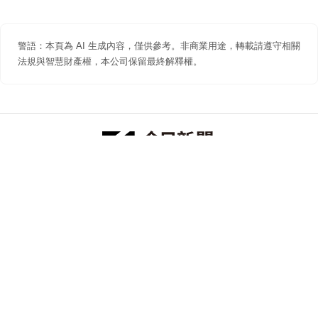
警語：本頁為 AI 生成內容，僅供參考。非商業用途，轉載請遵守相關
法規與智慧財產權，本公司保留最終解釋權。
防詐聲明
著作權聲明
免責聲明
關於我們
隱私權聲明
合作提案
追蹤 NOWNEWS 今日新聞