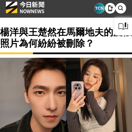
楊洋與王楚然在馬爾地夫的度假
照片為何紛紛被刪除？