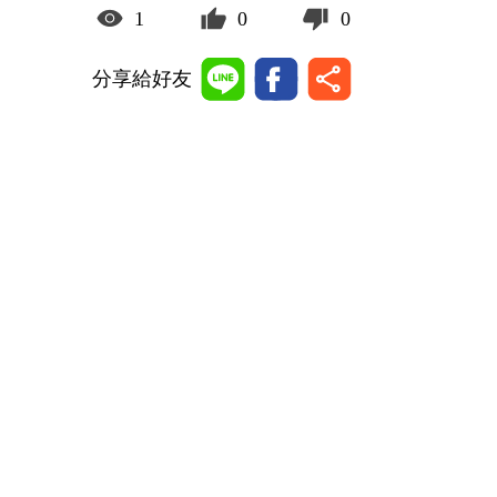
1
0
0
分享給好友