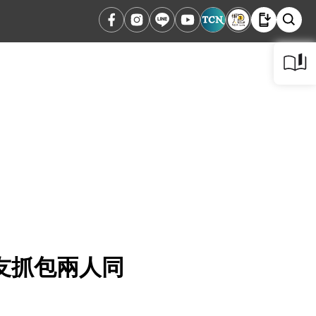
友抓包兩人同