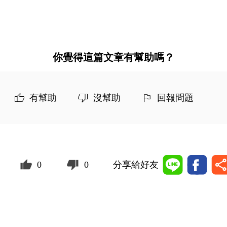
你覺得這篇文章有幫助嗎？
有幫助
沒幫助
回報問題
0
0
分享給好友