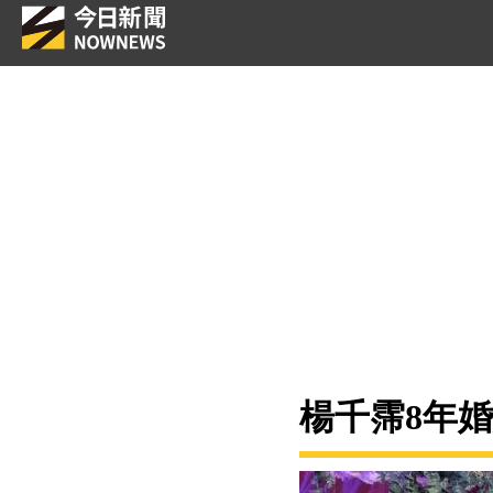
楊千霈8年